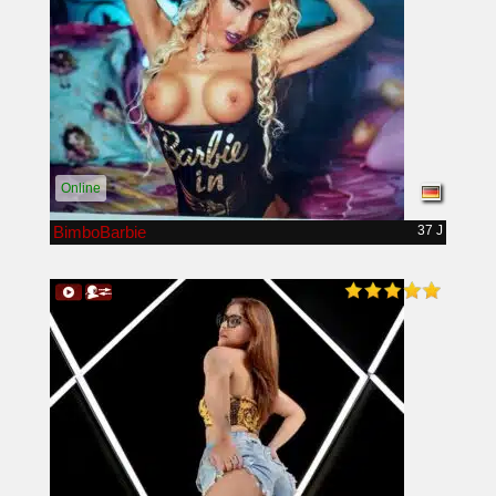
Online
BimboBarbie
37 J